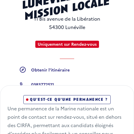
e
e
11 Bis avenue de la Libération
54300 Lunéville
Uniquement sur Rendez-vous
Obtenir l'itinéraire
Obtenir l'itinéraire
0383772511
Numéro de téléphone
qu’est-ce qu’une permanence ?
Une permanence de la Marine nationale est un 
point de contact sur rendez-vous, situé en dehors 
des CIRFA, permettant aux candidats éloignés 
d’accéder plus facilement à un conseiller pour 