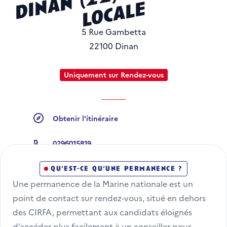
i
e
5 Rue Gambetta
22100 Dinan
Uniquement sur Rendez-vous
Obtenir l'itinéraire
Obtenir l'itinéraire
0296015819
Numéro de téléphone
qu’est-ce qu’une permanence ?
Une permanence de la Marine nationale est un 
point de contact sur rendez-vous, situé en dehors 
des CIRFA, permettant aux candidats éloignés 
d’accéder plus facilement à un conseiller pour 