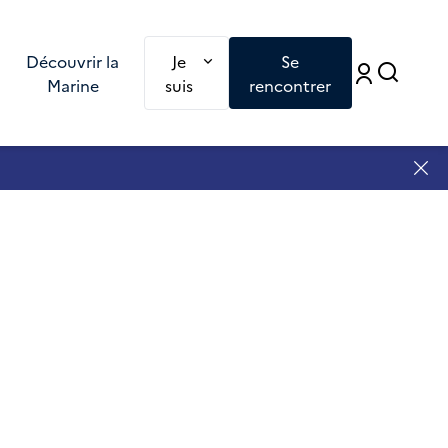
Redirection vers une nouvelle page : Je
Découvrir la
Je
Se
Accé
Accéd
Marine
suis
rencontrer