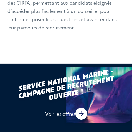
des CIRFA, permettant aux candidats éloignés 
d’accéder plus facilement à un conseiller pour 
s’informer, poser leurs questions et avancer dans 
leur parcours de recrutement.
s
e
r
vi
c
e
n
a
ti
o
l
m
a
ri
n
e -
c
a
m
p
n
e
d
e
r
e
c
r
u
t
e
m
e
n
o
u
v
e
r
t
n
a
t
a
g
e !
Voir les offres