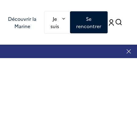
Redirection vers une nouvelle page : Je
Découvrir la
Je
Se
Accé
Accéd
Marine
suis
rencontrer