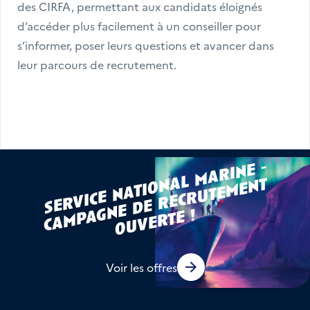
des CIRFA, permettant aux candidats éloignés 
d’accéder plus facilement à un conseiller pour 
s’informer, poser leurs questions et avancer dans 
leur parcours de recrutement.
s
e
r
vi
c
e
n
a
ti
o
l
m
a
ri
n
e -
c
a
m
p
n
e
d
e
r
e
c
r
u
t
e
m
e
n
o
u
v
e
r
t
n
a
t
a
g
e !
Voir les offres