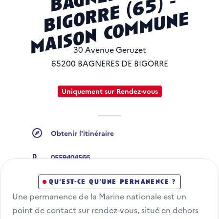
a
-
o
e
30 Avenue Geruzet
65200 BAGNERES DE BIGORRE
Uniquement sur Rendez-vous
Obtenir l'itinéraire
Obtenir l'itinéraire
0559404566
Numéro de téléphone
qu’est-ce qu’une permanence ?
Une permanence de la Marine nationale est un 
point de contact sur rendez-vous, situé en dehors 