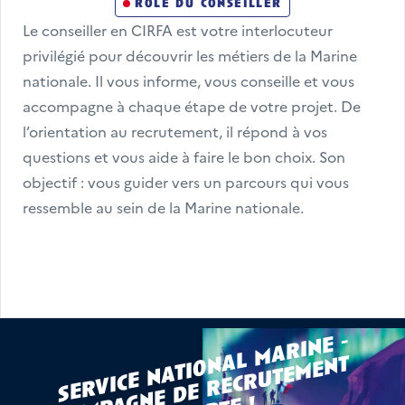
rôle du conseiller
Le conseiller en CIRFA est votre interlocuteur 
privilégié pour découvrir les métiers de la Marine 
nationale. Il vous informe, vous conseille et vous 
accompagne à chaque étape de votre projet. De 
l’orientation au recrutement, il répond à vos 
questions et vous aide à faire le bon choix. Son 
objectif : vous guider vers un parcours qui vous 
ressemble au sein de la Marine nationale.
s
e
r
vi
c
e
n
a
ti
o
l
m
a
ri
n
e -
c
a
m
p
n
e
d
e
r
e
c
r
u
t
e
m
e
n
o
u
v
e
r
t
n
a
t