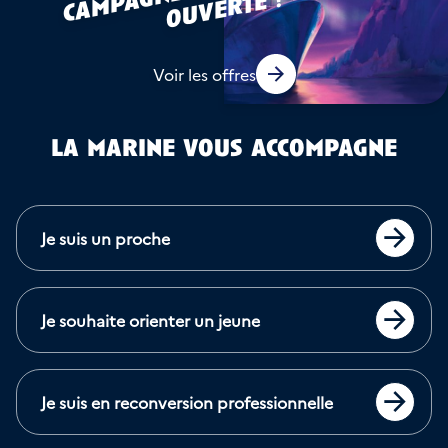
a
g
e !
Voir les offres
la marine vous accompagne
Je suis un proche
Accéder
Je souhaite orienter un jeune
Accéder
Je suis en reconversion professionnelle
Accéder