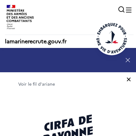
Acc
O
lamarinerecrute.gouv.fr
SN - annonce 1
Voir le fil d'ariane
Fermeture | aller à la page ‘trouver un cirfa’
cirfa de
bayonne