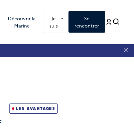
Redirection vers une nouvelle page : Je
Découvrir la
Je
Se
Accé
Accéd
Marine
suis
rencontrer
les avantages
F