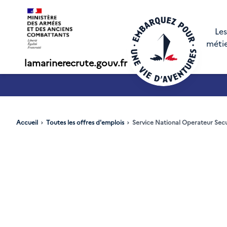
Les
méti
lamarinerecrute.gouv.fr
SN - annonce 1
Accueil
Toutes les offres d'emplois
Service National Operateur Sec