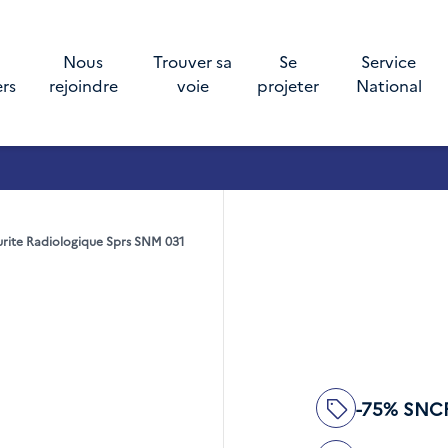
Nous
Trouver sa
Se
Service
ers
rejoindre
voie
projeter
National
urite Radiologique Sprs SNM 031
-75% SNC