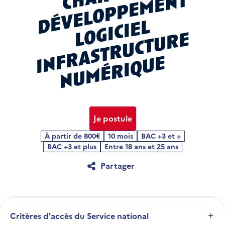
h
t
l
l
e
n
e
Je postule
À partir de 800€
10 mois
BAC +3 et +
BAC +3 et plus
Entre 18 ans et 25 ans
Partager
Critères d'accès du Service national
Développer la section