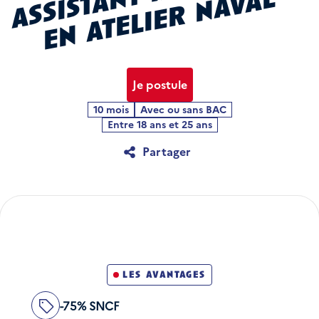
n
l
Je postule
10 mois
Avec ou sans BAC
Entre 18 ans et 25 ans
Partager
les avantages
-75% SNCF