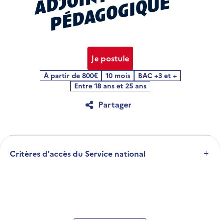
j
e
Je postule
À partir de 800€
10 mois
BAC +3 et +
Entre 18 ans et 25 ans
Partager
Critères d'accès du Service national
Développer la section
Avoir entre 18 et 25 ans
A partir de BAC + 3