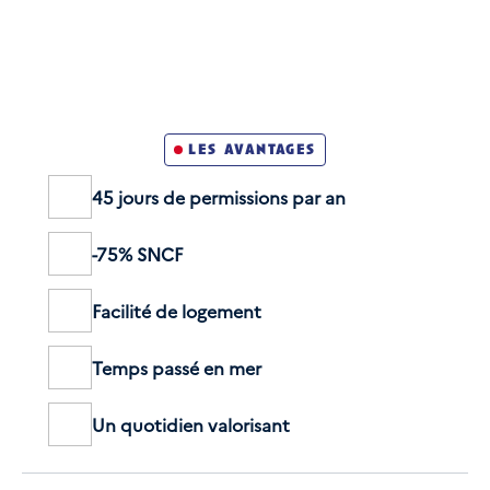
Développer la section
Être de nationalité française
Savoir nager
les avantages
Avoir accompli sa Journée de Défense et de
Citoyenneté (JDC ; ex-JAPD)
45 jours de permissions par an
Être physiquement et médicalement apte
-75% SNCF
Facilité de logement
Temps passé en mer
Un quotidien valorisant