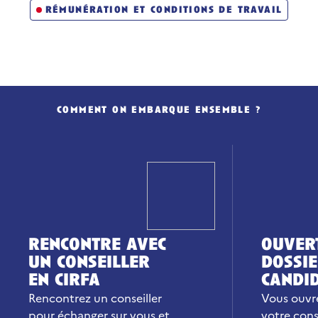
rémunération et conditions de travail
comment on embarque ensemble ?
rencontre avec
ouver
un conseiller
dossie
en cirfa
candi
Rencontrez un conseiller
Vous ouvre
pour échanger sur vous et
votre conse