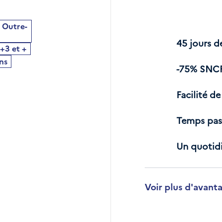
, Outre-
45 jours d
+3 et +
ns
-75% SNC
Facilité d
Temps pas
Un quotidi
Voir plus d'avant
Développer la secti
Un métier