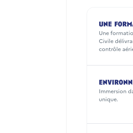
Savoir nager
une form
Être de nationali
Une formation
Civile délivr
Avoir accompli s
contrôle aéri
ex-JAPD)
Être physiqueme
Etre âgé de 21 a
recrutement
environn
Immersion d
unique.