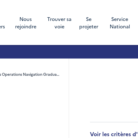
Nous
Trouver sa
Se
Service
ers
rejoindre
voie
projeter
National
Officier De Marine Conduite Des Operations Navigation Graduate Program Hf OSC 019
Voir les critères 
Développer la secti