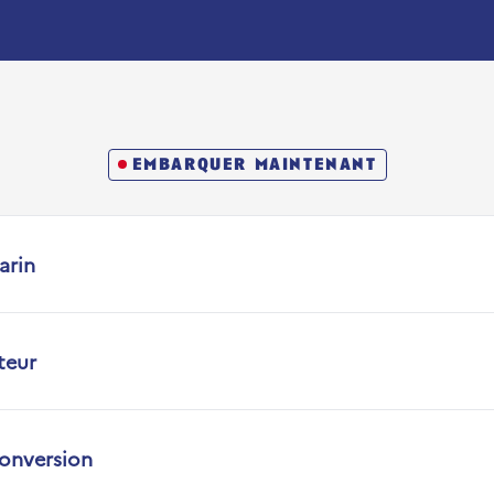
embarquer maintenant
arin
teur
conversion