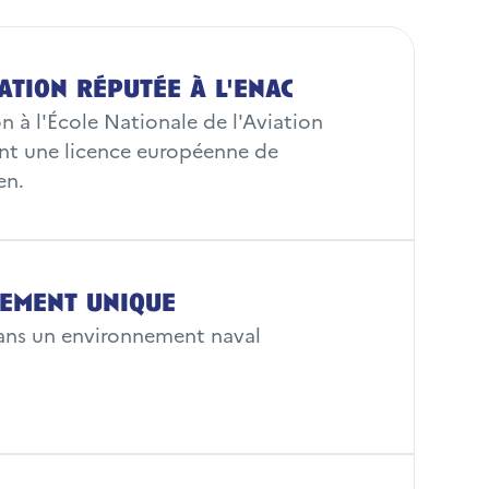
ation réputée à l'enac
té française
 à l'École Nationale de l'Aviation
ant une licence européenne de
a Journée de Défense et de Citoyenneté (JDC ;
en.
nt et médicalement apte
ns à moins de 27 ans au 1er janvier de l'année de
ement unique
ans un environnement naval