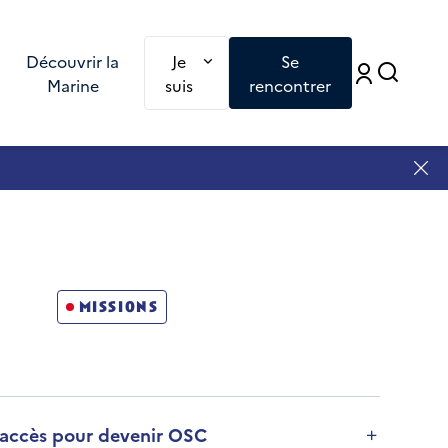
Redirection vers une nouvelle page : Je
Découvrir la
Je
Se
Accé
Accéd
Marine
suis
rencontrer
missions
d'accès pour devenir OSC
on