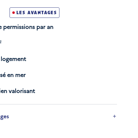
les avantages
e permissions par an
F
e logement
sé en mer
en valorisant
ages
on
 qui vous emmène loin