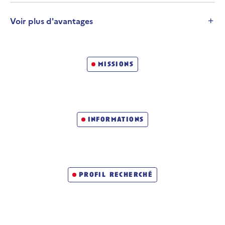
Voir plus d'avantages
Développer la section
Un métier qui vous emmène loin
missions
informations
profil recherché