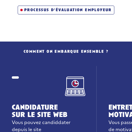
processus d'évaluation employeur
comment on embarque ensemble ?
candidature
entret
sur le site web
motiv
Vous pouvez candiddater
Vous passe
depuis le site
de motiva