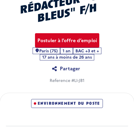
u
s
é
h
Postuler à l’offre d’emploi
Paris (75)
1 an
BAC +3 et +
Localité
17 ans à moins de 26 ans
Partager
Reference #LI-JB1
environnement du poste