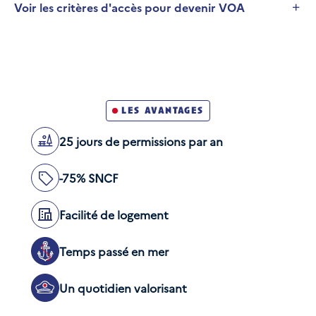
Voir les critères d'accès pour devenir VOA
Développer la section
Être de nationalité française
Savoir nager
les avantages
Avoir accompli sa Journée de Défense et de
25 jours de permissions par an
Citoyenneté (JDC ; ex-JAPD)
Être physiquement et médicalement apte
-75% SNCF
Être âgé de 21 à moins de 26 ans à la date de
dépôt du dossier de candidature
Facilité de logement
Temps passé en mer
Un quotidien valorisant