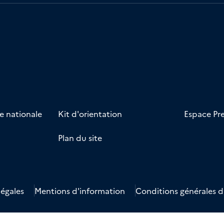
e nationale
Kit d'orientation
Espace Pr
Plan du site
 sur Instagram
ute sur TikTok
recrute sur Youtube
ne recrute sur Facebook
arine recrute sur LinkedIn
légales
Mentions d'information
Conditions générales d'