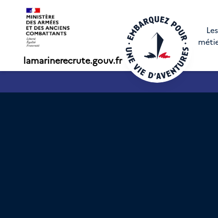
Les
méti
lamarinerecrute.gouv.fr
SN - annonce 1