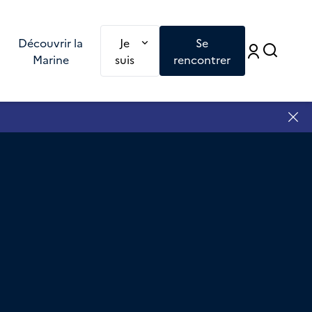
Redirection vers une nouvelle page : Je
Découvrir la
Je
Se
Accé
Accéd
Marine
suis
rencontrer