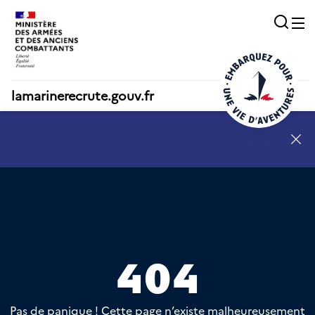
Acc
O
lamarinerecrute.gouv.fr
SN - annonce 1
404
Pas de panique ! Cette page n’existe malheureusement