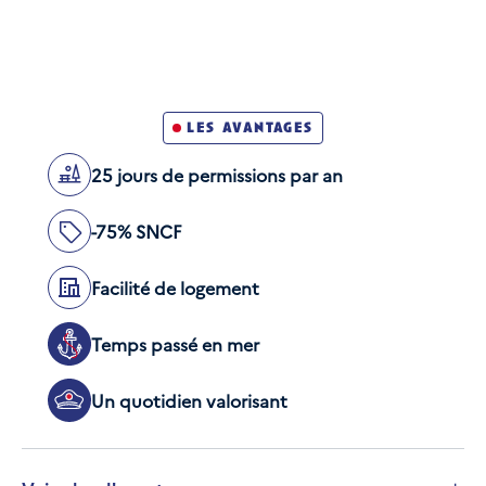
Être de nationalité française
Savoir nager
les avantages
Avoir accompli sa Journée de Défense et de
25 jours de permissions par an
Citoyenneté (JDC ; ex-JAPD)
Être physiquement et médicalement apte
-75% SNCF
Être âgé de 21 à moins de 26 ans à la date de
dépôt du dossier de candidature
Facilité de logement
Temps passé en mer
Un quotidien valorisant