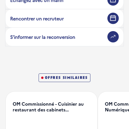
Echangez avec un marin
Rencontrer un recruteur
S’informer sur la reconversion
offres similaires
OM Commissionné - Cuisinier au
OM Commiss
restaurant des cabinets…
Numérique