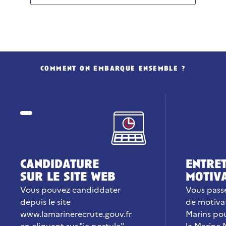
comment on embarque ensemble ?
candidature
entret
sur le site web
motiv
Vous pouvez candiddater
Vous passe
depuis le site
de motiva
www.lamarinerecrute.gouv.fr
Marins po
en cliquant sur "je postule"
la Marine 