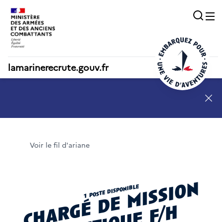
Acc
O
lamarinerecrute.gouv.fr
SN - annonce 1
Voir le fil d'ariane
c
h
a
g
é
d
e
m
i
s
s
i
o
n
l
o
g
i
s
t
i
q
u
e
f
/
1 poste disponible