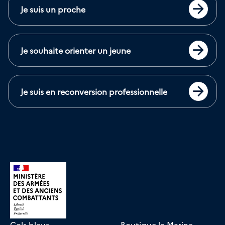
Je suis un proche
Accéder
Je souhaite orienter un jeune
Accéder
Je suis en reconversion professionnelle
Accéder
Cols bleus
Boutique la Marine