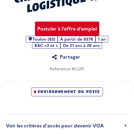
r
h
Postuler à l’offre d’emploi
Toulon (83)
À partir de 937€
1 an
Localité
BAC +3 et +
De 21 ans à 26 ans
Partager
Reference #LI-JB1
environnement du poste
Voir les critères d'accès pour devenir VOA
Développer la section