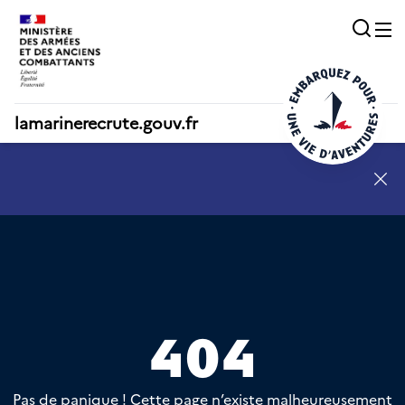
Acc
O
lamarinerecrute.gouv.fr
SN - annonce 1
404
Pas de panique ! Cette page n’existe malheureusement