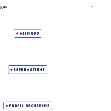
ages
on
 qui vous emmène loin
missions
informations
profil recherché