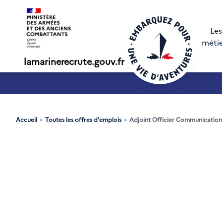
Les
méti
lamarinerecrute.gouv.fr
SN - annonce 1
Accueil
Toutes les offres d'emplois
Adjoint Officier Communication