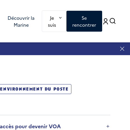
Redirection vers une nouvelle page : Je
Découvrir la
Je
Se
Accé
Accéd
Marine
suis
rencontrer
environnement du poste
 d'accès pour devenir VOA
on