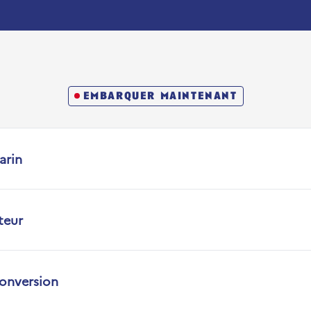
embarquer maintenant
arin
teur
conversion