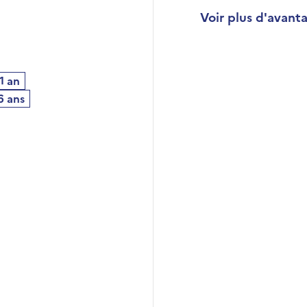
Voir plus d'avant
Développer la secti
Un métier
1 an
6 ans