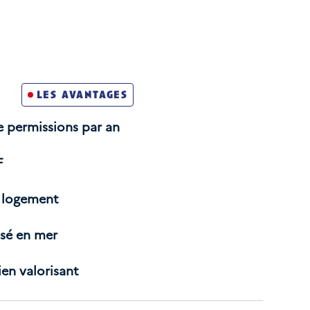
té française
les avantages
a Journée de Défense et de Citoyenneté (JDC ;
e permissions par an
nt et médicalement apte
F
 moins de 26 ans à la date de dépôt du dossier de
e logement
sé en mer
en valorisant