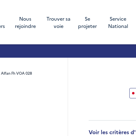
Nous
Trouver sa
Se
Service
ers
rejoindre
voie
projeter
National
 Alfan Fh VOA 028
Voir les critères
Développer la secti