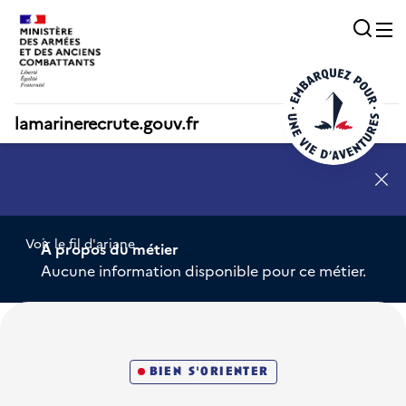
Acc
O
lamarinerecrute.gouv.fr
SN - annonce 1
Voir le fil d'ariane
À propos du métier
Aucune information disponible pour ce métier.
bien s'orienter