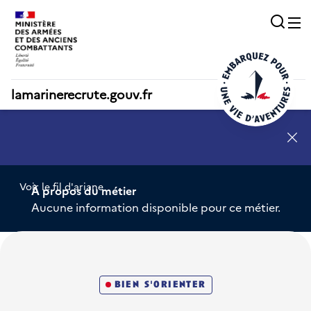
Acc
O
lamarinerecrute.gouv.fr
SN - annonce 1
Voir le fil d'ariane
À propos du métier
Aucune information disponible pour ce métier.
bien s'orienter