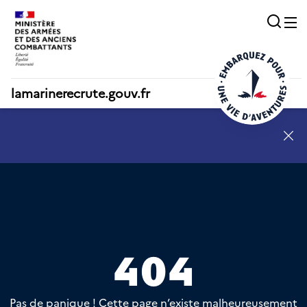
Acc
O
lamarinerecrute.gouv.fr
SN - annonce 1
404
Pas de panique ! Cette page n’existe malheureusement